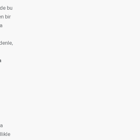
 de bu
n bir
ta
i
denle,
a
da
likle