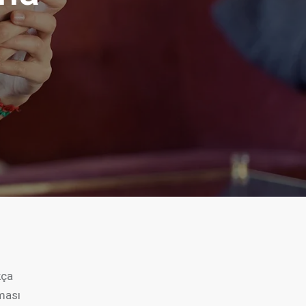
kça
kması