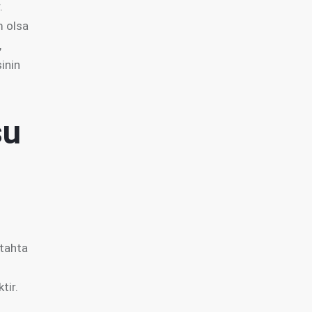
.
m olsa
,
sinin
su
 tahta
tir.