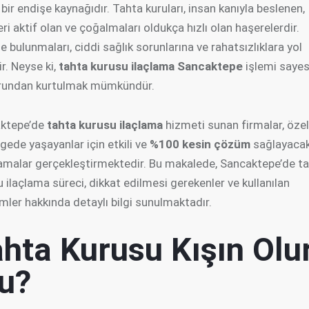
bir endişe kaynağıdır. Tahta kuruları, insan kanıyla beslenen,
ri aktif olan ve çoğalmaları oldukça hızlı olan haşerelerdir.
e bulunmaları, ciddi sağlık sorunlarına ve rahatsızlıklara yol
ir. Neyse ki,
tahta kurusu ilaçlama
Sancaktepe
işlemi saye
rundan kurtulmak mümkündür.
ktepe’de
tahta kurusu ilaçlama
hizmeti sunan firmalar, özel
gede yaşayanlar için etkili ve
%100 kesin çözüm
sağlayaca
amalar gerçekleştirmektedir. Bu makalede, Sancaktepe’de t
 ilaçlama süreci, dikkat edilmesi gerekenler ve kullanılan
mler hakkında detaylı bilgi sunulmaktadır.
hta Kurusu Kışın Olu
u?