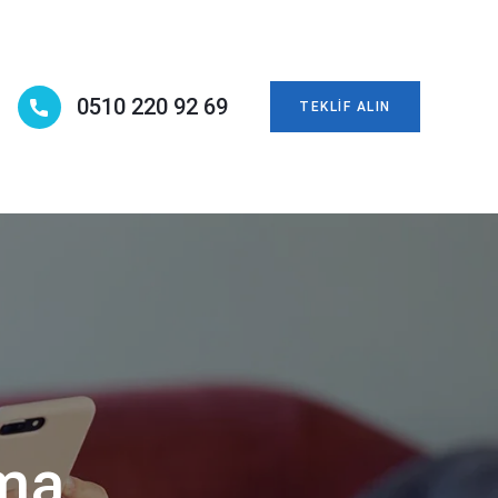
0510 220 92 69
TEKLIF ALIN
ama