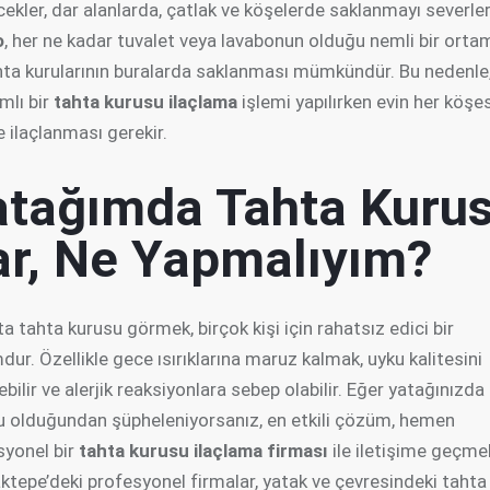
ekler, dar alanlarda, çatlak ve köşelerde saklanmayı severler
o
, her ne kadar tuvalet veya lavabonun olduğu nemli bir orta
hta kurularının buralarda saklanması mümkündür. Bu nedenle
mlı bir
tahta kurusu ilaçlama
işlemi yapılırken evin her köşe
 ilaçlanması gerekir.
atağımda Tahta Kuru
ar, Ne Yapmalıyım?
a tahta kurusu görmek, birçok kişi için rahatsız edici bir
ur. Özellikle gece ısırıklarına maruz kalmak, uyku kalitesini
bilir ve alerjik reaksiyonlara sebep olabilir. Eğer yatağınızda
u olduğundan şüpheleniyorsanız, en etkili çözüm, hemen
syonel bir
tahta kurusu ilaçlama firması
ile iletişime geçmek
ktepe’deki profesyonel firmalar, yatak ve çevresindeki tahta