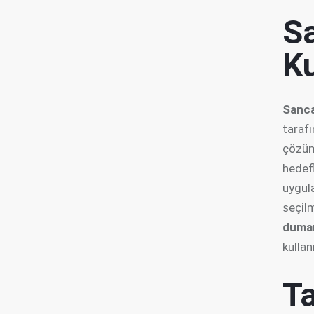
S
K
Sanca
tarafı
çözüm
hedefl
uygul
seçil
duma
kullan
T