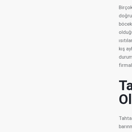
Birçok
doğru
böcek 
olduğu
ısıtıl
kış a
durum
firmal
T
O
Tahta 
barınm