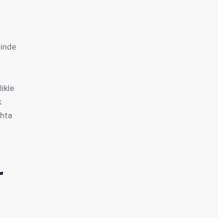
sinde
likle
k
ahta
r