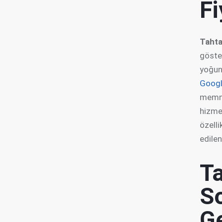
Fi
Tahta
göste
yoğunl
Goog
memnu
hizme
özelli
edilen
T
So
G