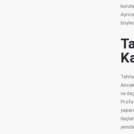
kurula
Ayrıca
böylec
T
K
Tahta 
Ancak,
ve ila
Profe
yapar
ilaçl
yenid