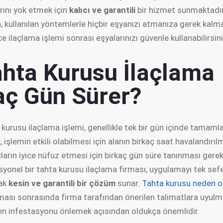
rını yok etmek için
kalıcı ve garantili
bir hizmet sunmaktadır
, kullanılan yöntemlerle hiçbir eşyanızı atmanıza gerek kalm
e ilaçlama işlemi sonrası eşyalarınızı güvenle kullanabilirsini
ahta Kurusu İlaçlama
aç Gün Sürer?
kurusu ilaçlama işlemi, genellikle tek bir gün içinde tamamla
 işlemin etkili olabilmesi için alanın birkaç saat havalandırıl
çların iyice nüfuz etmesi için birkaç gün süre tanınması gereke
syonel bir tahta kurusu ilaçlama firması, uygulamayı tek sef
ak
kesin ve garantili bir çözüm
sunar.
Tahta kurusu neden o
aması sonrasında firma tarafından önerilen talimatlara uyulm
en infestasyonu önlemek açısından oldukça önemlidir.