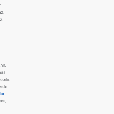
.
az,
z.
nır.
ması
bilir.
erde
lur
ası,