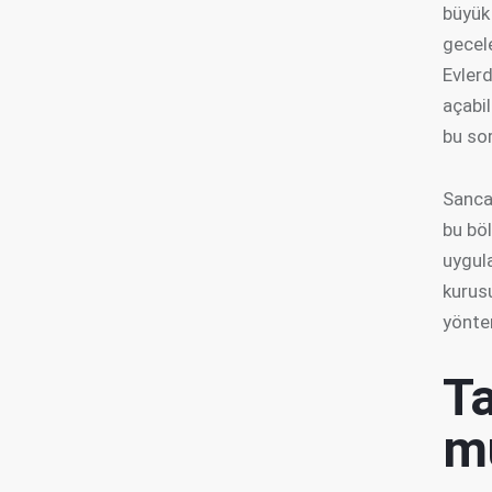
büyük 
gecele
Evlerd
açabil
bu so
Sanca
bu böl
uygul
kurusu
yönte
Ta
m