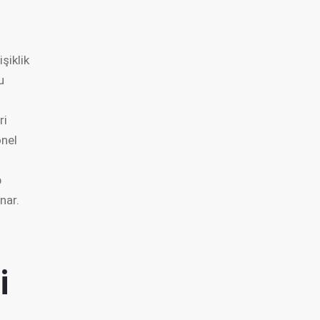
işiklik
u
ri
onel
p
nar.
i