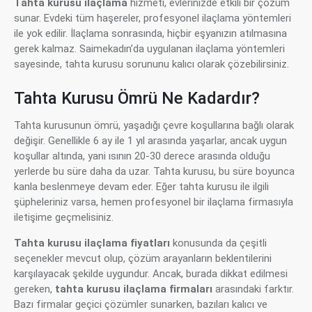
Tahta kurusu ilaçlama
hizmeti, evlerinizde etkili bir çözüm
sunar. Evdeki tüm haşereler, profesyonel ilaçlama yöntemleri
ile yok edilir. İlaçlama sonrasında, hiçbir eşyanızın atılmasına
gerek kalmaz. Saimekadın’da uygulanan ilaçlama yöntemleri
sayesinde, tahta kurusu sorununu kalıcı olarak çözebilirsiniz.
Tahta Kurusu Ömrü Ne Kadardır?
Tahta kurusunun ömrü, yaşadığı çevre koşullarına bağlı olarak
değişir. Genellikle 6 ay ile 1 yıl arasında yaşarlar, ancak uygun
koşullar altında, yani ısının 20-30 derece arasında olduğu
yerlerde bu süre daha da uzar. Tahta kurusu, bu süre boyunca
kanla beslenmeye devam eder. Eğer tahta kurusu ile ilgili
şüpheleriniz varsa, hemen profesyonel bir ilaçlama firmasıyla
iletişime geçmelisiniz.
Tahta kurusu ilaçlama fiyatları
konusunda da çeşitli
seçenekler mevcut olup, çözüm arayanların beklentilerini
karşılayacak şekilde uygundur. Ancak, burada dikkat edilmesi
gereken,
tahta kurusu ilaçlama firmaları
arasındaki farktır.
Bazı firmalar geçici çözümler sunarken, bazıları kalıcı ve