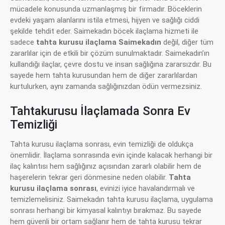
mücadele konusunda uzmanlaşmış bir firmadır. Böceklerin
evdeki yaşam alanlarını istila etmesi, hijyen ve sağlığı ciddi
şekilde tehdit eder. Saimekadın böcek ilaçlama hizmeti ile
sadece
tahta kurusu ilaçlama Saimekadın
değil, diğer tüm
zararlılar için de etkili bir çözüm sunulmaktadır. Saimekadın’ın
kullandığı ilaçlar, çevre dostu ve insan sağlığına zararsızdır. Bu
sayede hem tahta kurusundan hem de diğer zararlılardan
kurtulurken, aynı zamanda sağlığınızdan ödün vermezsiniz.
Tahtakurusu İlaçlamada Sonra Ev
Temizliği
Tahta kurusu ilaçlama sonrası, evin temizliği de oldukça
önemlidir. İlaçlama sonrasında evin içinde kalacak herhangi bir
ilaç kalıntısı hem sağlığınız açısından zararlı olabilir hem de
haşerelerin tekrar geri dönmesine neden olabilir.
Tahta
kurusu ilaçlama sonrası
, evinizi iyice havalandırmalı ve
temizlemelisiniz. Saimekadın tahta kurusu ilaçlama, uygulama
sonrası herhangi bir kimyasal kalıntıyı bırakmaz. Bu sayede
hem güvenli bir ortam sağlanır hem de tahta kurusu tekrar